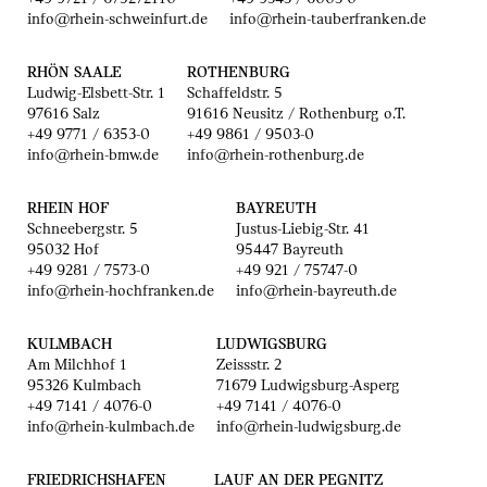
info@rhein-schweinfurt.de
info@rhein-tauberfranken.de
RHÖN SAALE
ROTHENBURG
Ludwig-Elsbett-Str. 1
Schaffeldstr. 5
97616 Salz
91616 Neusitz / Rothenburg o.T.
+49 9771 / 6353-0
+49 9861 / 9503-0
info@rhein-bmw.de
info@rhein-rothenburg.de
RHEIN HOF
BAYREUTH
Schneebergstr. 5
Justus-Liebig-Str. 41
95032 Hof
95447 Bayreuth
+49 9281 / 7573-0
+49 921 / 75747-0
info@rhein-hochfranken.de
info@rhein-bayreuth.de
KULMBACH
LUDWIGSBURG
Am Milchhof 1
Zeissstr. 2
95326 Kulmbach
71679 Ludwigsburg-Asperg
+49 7141 / 4076-0
+49 7141 / 4076-0
info@rhein-kulmbach.de
info@rhein-ludwigsburg.de
FRIEDRICHSHAFEN
LAUF AN DER PEGNITZ