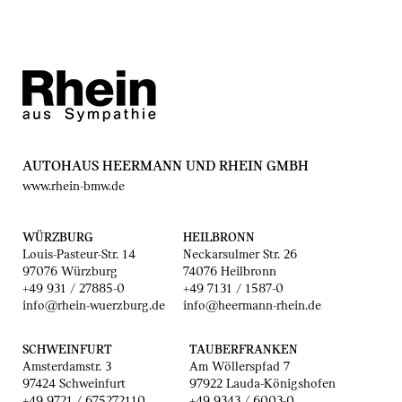
AUTOHAUS HEERMANN UND RHEIN GMBH
www.rhein-bmw.de
WÜRZBURG
HEILBRONN
Louis-Pasteur-Str. 14
Neckarsulmer Str. 26
97076 Würzburg
74076 Heilbronn
+49 931 / 27885-0
+49 7131 / 1587-0
info@rhein-wuerzburg.de
info@heermann-rhein.de
SCHWEINFURT
TAUBERFRANKEN
Amsterdamstr. 3
Am Wöllerspfad 7
97424 Schweinfurt
97922 Lauda-Königshofen
+49 9721 / 675272110
+49 9343 / 6003-0