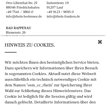
Otto-Lilienthal-Str. 25
Industriestr. 19
88046 Friedrichshafen
91207 Lauf
+49 7541 / 3860-0
+49 9123 / 9695-0
info@rhein-bodensee.de
info@rhein-franken.de
BAD RAPPENAU
Riemenstr. 26
74906 Bad Rappenau
✖
+49 7264 9596-0
HINWEIS ZU COOKIES.
info.br@heermann-rhein.de
Wir möchten Ihnen den bestmöglichen Service bieten.
Dazu speichern wir Informationen über Ihren Besuch
in sogenannten Cookies. Aktuell nutzt diese Webseit
ausschließlich ein technisch notwendiges Cookie mit
IMPRESSUM
dem Namen "osm_cc_rhein" zur Speicherung Ihrer
Wahl zur Schließung dieses Hinweisfensters. Das
DATENSCHUTZ
Cookie ist lediglich für die Session gültig und wird
danach gelöscht. Detailierte Informationen über den