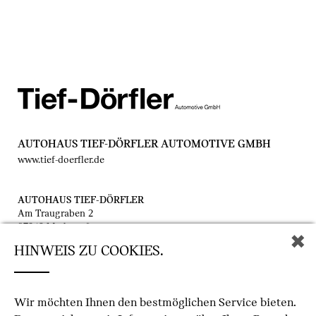
AUTOHAUS TIEF-DÖRFLER AUTOMOTIVE GMBH
www.tief-doerfler.de
AUTOHAUS TIEF-DÖRFLER
Am Traugraben 2
97342 Marktsteft
✖
HINWEIS ZU COOKIES.
info@tief-doerfler.de
Wir möchten Ihnen den bestmöglichen Service bieten.