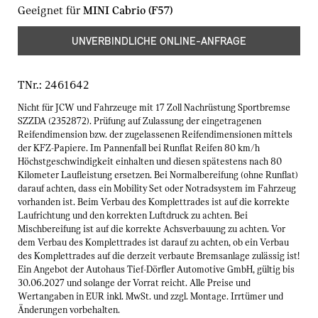
Geeignet für
MINI Cabrio (F57)
UNVERBINDLICHE ONLINE-ANFRAGE
TNr.:
2461642
Nicht für JCW und Fahrzeuge mit 17 Zoll Nachrüstung Sportbremse
SZZDA (2352872). Prüfung auf Zulassung der eingetragenen
Reifendimension bzw. der zugelassenen Reifendimensionen mittels
der KFZ-Papiere. Im Pannenfall bei Runflat Reifen 80 km/h
Höchstgeschwindigkeit einhalten und diesen spätestens nach 80
Kilometer Laufleistung ersetzen. Bei Normalbereifung (ohne Runflat)
darauf achten, dass ein Mobility Set oder Notradsystem im Fahrzeug
vorhanden ist. Beim Verbau des Komplettrades ist auf die korrekte
Laufrichtung und den korrekten Luftdruck zu achten. Bei
Mischbereifung ist auf die korrekte Achsverbauung zu achten. Vor
dem Verbau des Komplettrades ist darauf zu achten, ob ein Verbau
des Komplettrades auf die derzeit verbaute Bremsanlage zulässig ist!
Ein Angebot der Autohaus Tief-Dörfler Automotive GmbH, gültig bis
30.06.2027 und solange der Vorrat reicht. Alle Preise und
Wertangaben in EUR inkl. MwSt. und zzgl. Montage. Irrtümer und
Änderungen vorbehalten.