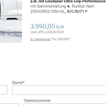
z.B. mit
Goodyear Ultra Grip Performance
mit
Sternmarkierung ★,
Runflat: Nein
255/45R20 105H XL,
B/C/B/71 ↗
3.990,00
EUR
statt UPE
4.400,00
EUR
EU Reifenlabel
,
TNr.: 5B778F7