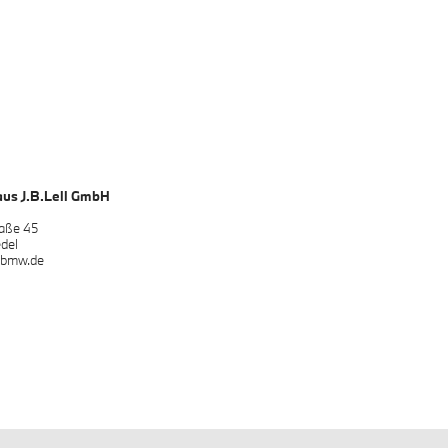
s J.B.Lell GmbH
raße 45
del
l-bmw.de