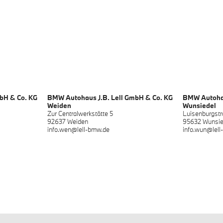
bH & Co. KG
BMW Autohaus J.B. Lell GmbH & Co. KG
BMW Autohau
Weiden
Wunsiedel
Zur Centralwerkstätte 5
Luisenburgst
92637 Weiden
95632 Wunsie
info.wen@lell-bmw.de
info.wun@lel