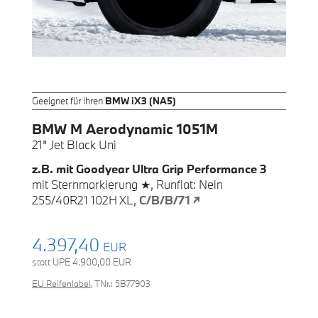
Geeignet für Ihren
BMW iX3 (NA5)
BMW M Aerodynamic 1051M
21"
Jet Black Uni
z.B. mit
Goodyear Ultra Grip Performance 3
mit
Sternmarkierung ★,
Runflat: Nein
255/40R21 102H XL,
C/B/B/71 ↗
4.397,40
EUR
statt UPE
4.900,00
EUR
EU Reifenlabel
,
TNr.: 5B77903