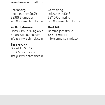
www.bmw-schmidt.com
Starnberg
Germering
Leutstettener Str. 26
Industriestraße 8
82319 Starnberg
82110 Germering
info@bmw-schmidt.com
info@bmw-schmidt.com
Wolfratshausen
Bad Tölz
Hans-Urmiller-Ring 46 b
Demmeljochstraße 3
82515 Wolfratshausen
83646 Bad Tölz
info@bmw-schmidt.com
info@bmw-schmidt.com
Baierbrunn
Oberdiller Str. 29
82065 Baierbrunn
info@bmw-schmidt.com