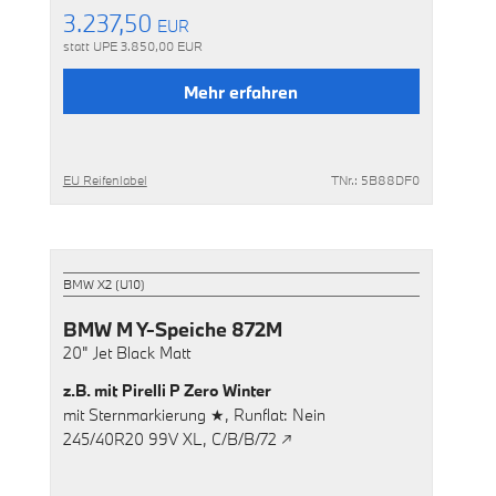
3.237,50
EUR
statt UPE
3.850,00
EUR
Mehr erfahren
EU Reifenlabel
TNr.: 5B88DF0
BMW X2 (U10)
BMW M Y-Speiche 872M
20"
Jet Black Matt
z.B. mit
Pirelli P Zero Winter
mit
Sternmarkierung ★,
Runflat: Nein
245/40R20 99V XL,
C/B/B/72 ↗