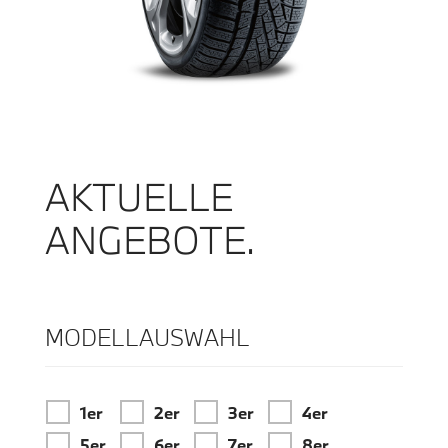
AKTUELLE
ANGEBOTE.
MODELLAUSWAHL
1er
2er
3er
4er
5er
6er
7er
8er