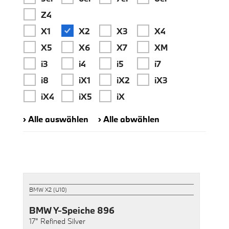
Z4
X1
X2
X3
X4
X5
X6
X7
XM
i3
i4
i5
i7
i8
iX1
iX2
iX3
iX4
iX5
iX
› Alle auswählen
› Alle abwählen
BMW X2 (U10)
BMW Y-Speiche 896
17"
Refined Silver