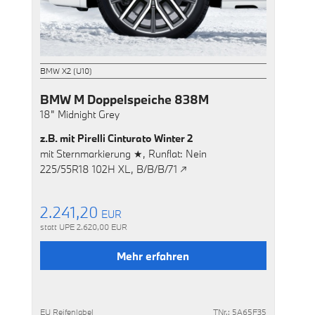
BMW X2 (U10)
BMW M Doppelspeiche 838M
18"
Midnight Grey
z.B. mit
Pirelli Cinturato Winter 2
mit
Sternmarkierung ★,
Runflat: Nein
225/55R18 102H XL,
B/B/B/71 ↗
2.241,20
EUR
statt UPE
2.620,00
EUR
Mehr erfahren
EU Reifenlabel
TNr.: 5A65F35