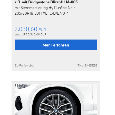
z.B. mit
Bridgestone Blizzak LM-005
mit
Sternmarkierung ★,
Runflat: Nein
205/60R18 99H XL,
C/B/B/70 ↗
2.030,60
EUR
statt UPE
2.360,00
EUR
Mehr erfahren
EU Reifenlabel
TNr.: 5A65EB3