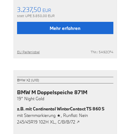
3.237,50
EUR
statt UPE
3.850,00
EUR
Mehr erfahren
EU Reifenlabel
TNr.: 5A92CF4
BMW X2 (U10)
BMW M Doppelspeiche 871M
19"
Night Gold
z.B. mit
Continental WinterContact TS 860 S
mit
Sternmarkierung ★,
Runflat: Nein
245/45R19 102H XL,
C/B/B/72 ↗