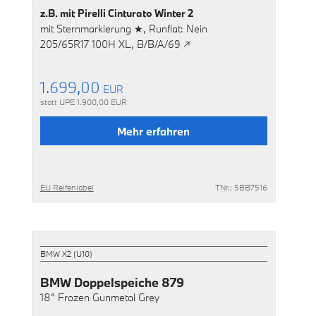
z.B. mit
Pirelli Cinturato Winter 2
mit
Sternmarkierung ★,
Runflat: Nein
205/65R17 100H XL,
B/B/A/69 ↗
1.699,00
EUR
statt UPE
1.900,00
EUR
Mehr erfahren
EU Reifenlabel
TNr.: 5BB7516
BMW X2 (U10)
BMW Doppelspeiche 879
18"
Frozen Gunmetal Grey