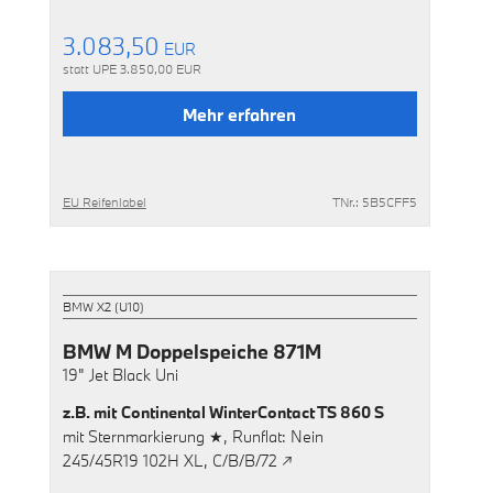
3.083,50
EUR
statt UPE
3.850,00
EUR
Mehr erfahren
EU Reifenlabel
TNr.: 5B5CFF5
BMW X2 (U10)
BMW M Doppelspeiche 871M
19"
Jet Black Uni
z.B. mit
Continental WinterContact TS 860 S
mit
Sternmarkierung ★,
Runflat: Nein
245/45R19 102H XL,
C/B/B/72 ↗