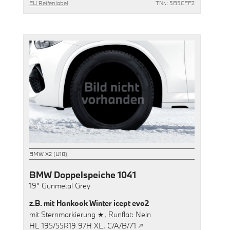
EU Reifenlabel
TNr.: 5B5CFF2
BMW X2 (U10)
BMW Doppelspeiche 1041
19"
Gunmetal Grey
z.B. mit
Hankook Winter icept evo2
mit
Sternmarkierung ★,
Runflat: Nein
HL 195/55R19 97H XL,
C/A/B/71 ↗