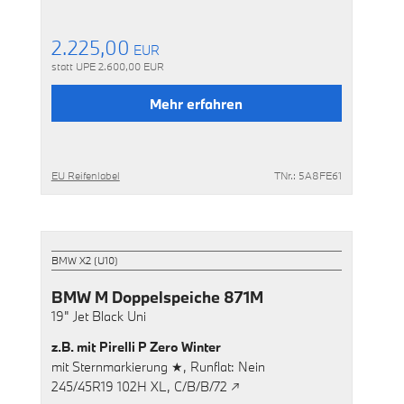
2.225,00
EUR
statt UPE
2.600,00
EUR
Mehr erfahren
EU Reifenlabel
TNr.: 5A8FE61
BMW X2 (U10)
BMW M Doppelspeiche 871M
19"
Jet Black Uni
z.B. mit
Pirelli P Zero Winter
mit
Sternmarkierung ★,
Runflat: Nein
245/45R19 102H XL,
C/B/B/72 ↗